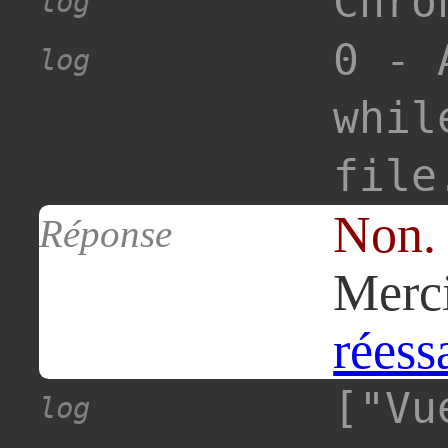
Chro
log
0 - 
log
whil
file
Non.
Réponse
Merci
réess
["Vu
log