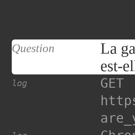
La ga
Question
est-e
GET
log
http
are_