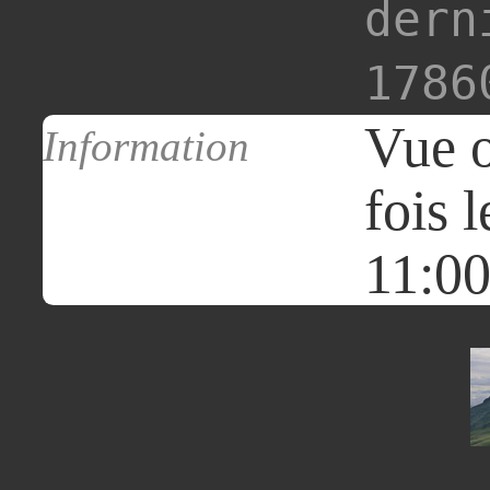
dern
1786
Vue o
Information
fois 
11:00